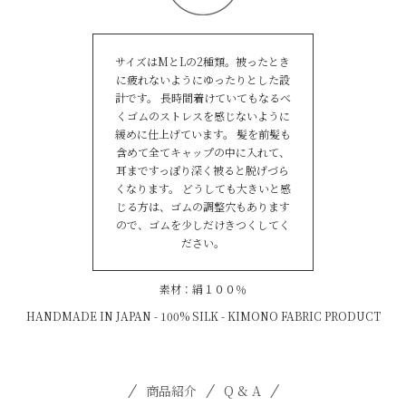
サイズはMとLの2種類。被ったとき
に疲れないようにゆったりとした設
計です。 長時間着けていてもなるべ
くゴムのストレスを感じないように
緩めに仕上げています。 髪を前髪も
含めて全てキャップの中に入れて、
耳まですっぽり深く被ると脱げづら
くなります。 どうしても大きいと感
じる方は、ゴムの調整穴もあります
ので、ゴムを少しだけきつくしてく
ださい。
素材：絹１００％
HANDMADE IN JAPAN - 100% SILK - KIMONO FABRIC PRODUCT
商品紹介
Q & A