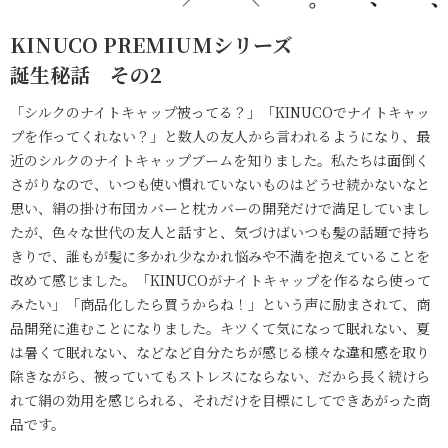
KINUCO PREMIUMシリーズ
誕生秘話 その2
「シルクのナイトキャップ被ってる？」「KINUCOでナイトキャッ
プを作ってくれない？」と数人の友人から言われるようになり、最
近のシルクのナイトキャップブームを知りました。私たちは面倒く
さがりなので、いつも使い慣れていないものはどうせ続かないなと
思い、絹の掛け布団カバーと枕カバーの開発だけで満足していまし
たが、色々な世代の友人と話すと、気づけばいつも髪の話題で持ち
きりで、誰もが髪に多かれ少なかれ悩みや不満を抱えていることを
改めて感じました。「KINUCOがナイトキャップを作るなら使って
みたい」「商品化したら買うからね！」という声に励まされて、商
品開発に進むことになりました。キツくて気になって眠れない、夏
は暑くて眠れない、などなど自分たちが感じる様々な違和感を取り
除きながら、被っていてもストレスにならない、だから長く続けら
れて絹の効用を感じられる、それだけを目標にしてできあがった商
品です。