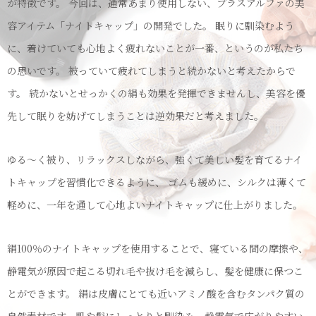
が特徴です。 今回は、通常あまり使用しない、プラスアルファの美
容アイテム「ナイトキャップ」の開発でした。 眠りに馴染むよう
に、着けていても心地よく疲れないことが一番、というのが私たち
の思いです。 被っていて疲れてしまうと続かないと考えたからで
す。 続かないとせっかくの絹も効果を発揮できませんし、美容を優
先して眠りを妨げてしまうことは逆効果だと考えました。
ゆる〜く被り、リラックスしながら、強くて美しい髪を育てるナイ
トキャップを習慣化できるように、 ゴムも緩めに、シルクは薄くて
軽めに、一年を通して心地よいナイトキャップに仕上がりました。
絹100％のナイトキャップを使用することで、寝ている間の摩擦や、
静電気が原因で起こる切れ毛や抜け毛を減らし、髪を健康に保つこ
とができます。 絹は皮膚にとても近いアミノ酸を含むタンパク質の
自然素材です。肌や髪にしっとりと馴染み、静電気で広がりやすい